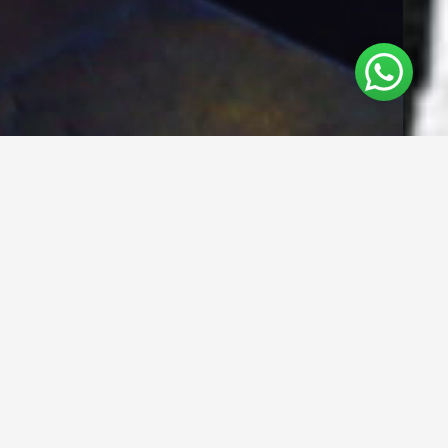
RESERVE SU
HABITACIÓN
Habitación
Adultos
Menores
RESERVAR