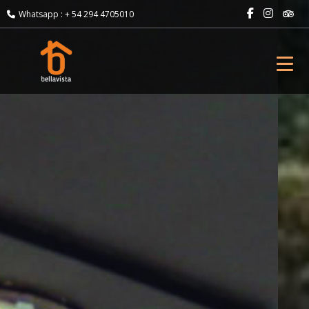
Anterior
Whatsapp : + 54 294 4705010
Toggl